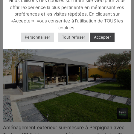
Nous utilisons des cookies sur notre site Web pour vous
Aménagement extérieur
offrir l'expérience la plus pertinente en mémorisant vos
sur-mesure à Perpignan
préférences et les visites répétées. En cliquant sur
«Accepter», vous consentez à l'utilisation de TOUS les
avec Technic VR
cookies.
Personnaliser
Tout refuser
Accepter
Aménagement extérieur sur-mesure à Perpignan avec