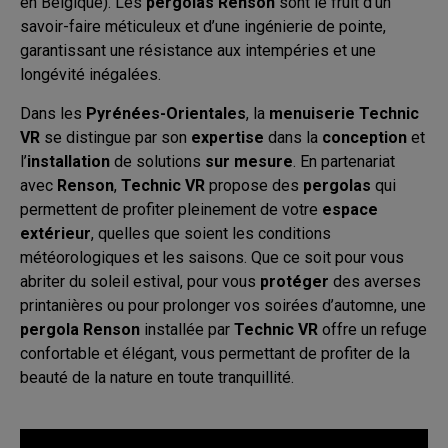
en Belgique). Les
pergolas Renson
sont le fruit d’un
savoir-faire méticuleux et d’une ingénierie de pointe,
garantissant une résistance aux intempéries et une
longévité inégalées.
Dans les
Pyrénées-Orientales
, la
menuiserie Technic
VR
se distingue par son
expertise
dans la
conception
et
l’
installation
de solutions
sur mesure
. En partenariat
avec
Renson
,
Technic VR
propose des
pergolas
qui
permettent de profiter pleinement de votre
espace
extérieur
, quelles que soient les conditions
météorologiques et les saisons. Que ce soit pour vous
abriter du soleil estival, pour vous
protéger
des averses
printanières ou pour prolonger vos soirées d’automne, une
pergola Renson
installée par
Technic VR
offre un refuge
confortable et élégant, vous permettant de profiter de la
beauté de la nature en toute tranquillité.