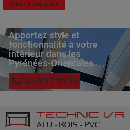
Obtenir un devis gratuit
Apportez style et
fonctionnalité à votre
intérieur dans les
Pyrénées-Orientales
04 68 57 30 35