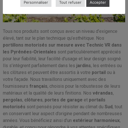
Personnaliser
Tout refuser
Accepter
Tous nos produits sont conçus avec un niveau d’exigence
élevé, tant sur le plan technique qu’esthétique. Nos
portillons motorisés sur mesure avec Technic VR dans
les Pyrénées-Orientales
sont particulièrement appréciés
pour leur fiabilité, leur facilité d’usage et leur design soigné.
Ils s’intègrent parfaitement dans les
jardins
, les entrées ou
les clôtures et peuvent être assortis à votre
portail
ou à
votre façade. Nous travaillons uniquement avec des
fournisseurs
français
, choisis pour la robustesse de leurs
matériaux et la qualité de leurs finitions. Nos
vérandas
,
pergolas
,
clôtures
,
portes de garage
et
portails
motorisés
sont pensés pour résister au climat du
Sud
, tout
en conservant leur aspect d’origine pendant de nombreuses
années. Vous bénéficiez ainsi d’un
extérieur harmonieux
,
durable, et conçu pour répondre à vos attentes spécifiques.