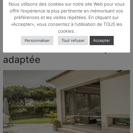
la baie vitrée idéale dans les Pyrénées-Orientales, il est
Nous utilisons des cookies sur notre site Web pour vous
essentiel de considérer plusieurs aspects. Tout d’abord,
offrir l'expérience la plus pertinente en mémorisant vos
l’orientation de votre maison joue un rôle crucial dans le
préférences et les visites répétées. En cliquant sur
choix du type de baie vitrée, car […]
«Accepter», vous consentez à l'utilisation de TOUS les
cookies.
Protégez votre maison dans
Personnaliser
Tout refuser
Accepter
le 66 avec une moustiquaire
adaptée