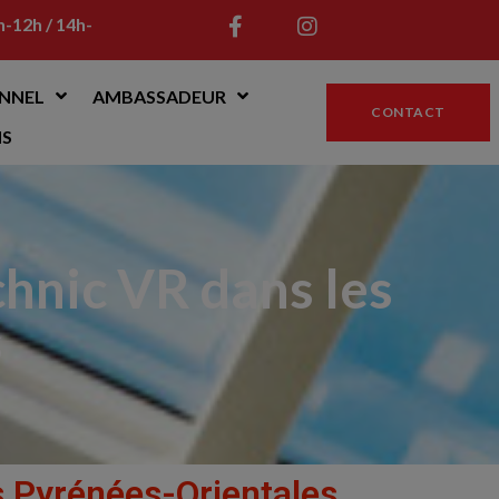
h-12h / 14h-
NNEL
AMBASSADEUR
CONTACT
NS
chnic VR dans les
s
es Pyrénées-Orientales