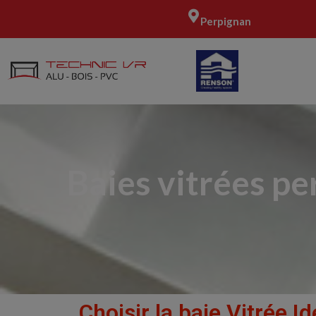
Perpignan
Baies vitrées pe
Choisir la baie Vitrée 