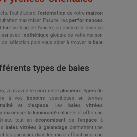
ts. Tout d’abord, l’
orientation
de votre
maison
ouhaitez maximiser. Ensuite, les
performances
 tout au long de l’année, en particulier dans un
ser avec l’
esthétique
globale de votre maison
e sélection pour vous aider à trouver la
baie
ifférents types de baies
es
, vous avez le choix entre
plusieurs types
de
dre à vos
besoins
spécifiques en termes
nalité
et d’
espace
. Les
baies vitrées
ur maximiser la
luminosité
naturelle et offrir une
érieur, tout en
économisant
de l’
espace
à
Les
baies vitrées à galandage
permettent une
nt les panneaux dans les murs, offrant ainsi une