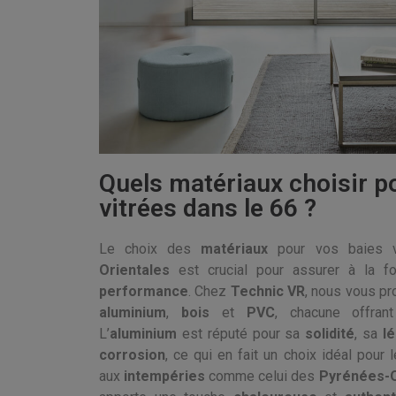
Quels matériaux choisir p
vitrées dans le 66 ?
Le choix des
matériaux
pour vos baies v
Orientales
est crucial pour assurer à la f
performance
. Chez
Technic VR
, nous vous p
aluminium
,
bois
et
PVC
, chacune offra
L’
aluminium
est réputé pour sa
solidité
, sa
l
corrosion
, ce qui en fait un choix idéal pour 
aux
intempéries
comme celui des
Pyrénées-O