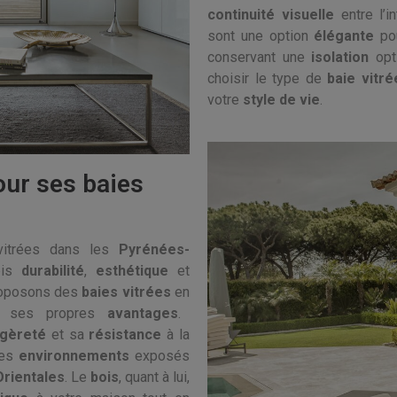
continuité visuelle
entre l’in
sont une option
élégante
pou
conservant une
isolation
opt
choisir le type de
baie vitré
votre
style de vie
.
our ses baies
itrées dans les
Pyrénées-
ois
durabilité
,
esthétique
et
roposons des
baies vitrées
en
nt ses propres
avantages
.
égèreté
et sa
résistance
à la
les
environnements
exposés
rientales
. Le
bois
, quant à lui,