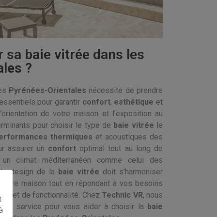
sa baie vitrée dans les
les ?
les
Pyrénées-Orientales
nécessite de prendre
essentiels pour garantir
confort
,
esthétique
et
l’orientation de votre maison et l’exposition au
rminants pour choisir le type de
baie vitrée
le
erformances thermiques
et acoustiques des
ur assurer un
confort
optimal tout au long de
ns un climat méditerranéen comme celui des
 le design de la
baie vitrée
doit s’harmoniser
votre maison tout en répondant à vos besoins
ure
et de fonctionnalité. Chez
Technic VR
, nous
t
tre service pour vous aider à choisir la
baie
à