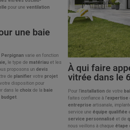
ies vitrées
oscillo-
elle
pour une
ventilation
our une baie
à
Perpignan
varie en fonction
aie,
le type de
matériau
et les
À qui faire app
vous proposons un
devis
vitrée dans le 
tre de
planifier
votre
projet
votre disposition pour
er dans le
choix
de la
baie
Pour l’
installation
de votre
ba
e
budget
.
faites confiance à l’
expertise
entreprise
artisanale, implan
service une
équipe qualifiée
service personnalisé
et de
q
nous veillons à chaque
étape