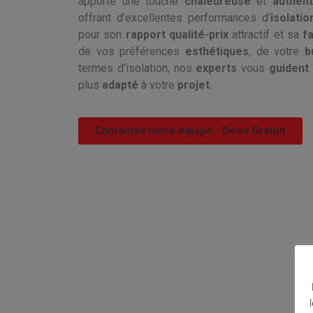
apporte une touche
chaleureuse
et
authent
offrant d’excellentes performances d’
isolatio
pour son
rapport qualité-prix
attractif et sa
fa
de vos préférences
esthétiques
, de votre
b
termes d’isolation, nos
experts
vous
guident
plus
adapté
à votre
projet
.
Contactez notre équipe - Devis Gratuit