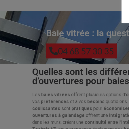
Baie vitrée : la ques
04 68 57 30 35
Quelles sont les différ
d’ouvertures pour baies
Les
baies vitrées
offrent plusieurs options d’
o
vos
préférences
et à vos
besoins
quotidiens
coulissantes
sont
pratiques
pour
économise
ouvertures à galandage
offrent une
intégrati
dans les murs, créant une
continuité
entre l’
int