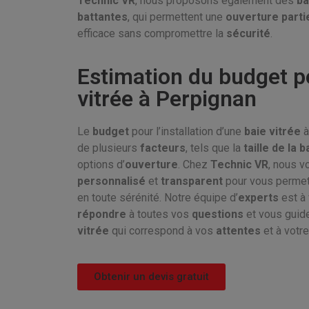
Technic VR
, nous proposons également des
ba
battantes
, qui permettent une
ouverture parti
efficace sans compromettre la
sécurité
.
Estimation du budget p
vitrée à Perpignan
Le
budget
pour l’installation d’une
baie vitrée
de plusieurs
facteurs
, tels que la
taille de la b
options d’
ouverture
. Chez
Technic VR
, nous 
personnalisé
et
transparent
pour vous permet
en toute sérénité. Notre équipe d’
experts
est à 
répondre
à toutes vos
questions
et vous guid
vitrée
qui correspond à vos
attentes
et à votr
Obtenir un devis gratuit