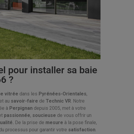
el pour installer sa baie
66 ?
ie vitrée
dans les
Pyrénées-Orientales
,
et au
savoir-faire
de
Technic VR
. Notre
tée à
Perpignan
depuis 2005, met à votre
et
passionnée
,
soucieuse
de vous offrir un
ualité.
De la prise de
mesure
à la pose finale,
du processus pour garantir votre
satisfaction
.