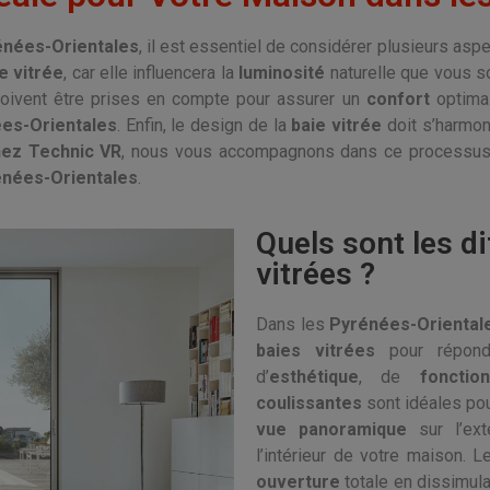
énées-Orientales
, il est essentiel de considérer plusieurs aspec
e vitrée
, car elle influencera la
luminosité
naturelle que vous s
oivent être prises en compte pour assurer un
confort
optimal
es-Orientales
. Enfin, le design de la
baie vitrée
doit s’harmoni
ez Technic VR
, nous vous accompagnons dans ce processus d
nées-Orientales
.
Quels sont les d
vitrées ?
Dans les
Pyrénées-Oriental
baies vitrées
pour répon
d’
esthétique
, de
fonction
coulissantes
sont idéales po
vue panoramique
sur l’ext
l’intérieur de votre maison. 
ouverture
totale en dissimula