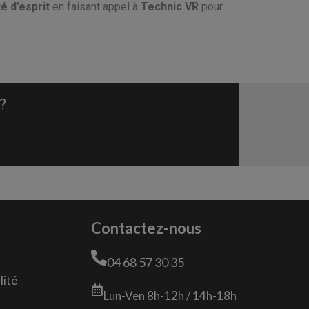
té d’esprit
en faisant appel à
Technic VR
pour
 ?
Contactez-nous
04 68 57 30 35
lité
Lun-Ven 8h-12h / 14h-18h