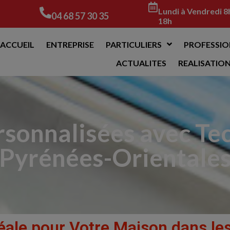
Lundi à Vendredi 8
04 68 57 30 35
18h
ACCUEIL
ENTREPRISE
PARTICULIERS
PROFESSIO
ACTUALITES
REALISATIO
rsonnalisées avec Te
Pyrénées-Orientale
Idéale pour Votre Maison dans l