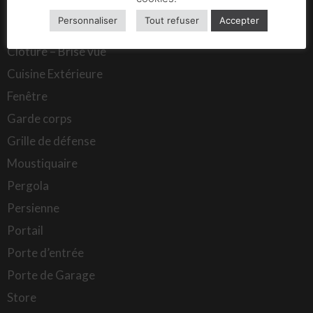
Baie vitrée
Personnaliser
Tout refuser
Accepter
Carport
Clôture – Brise vue
Cuisine Extérieure
Fenêtre
Garde corps
Grille de défense
Moustiquaire
Pergola
Persienne
Portail
Porte d’entrée
Porte de Garage
Store