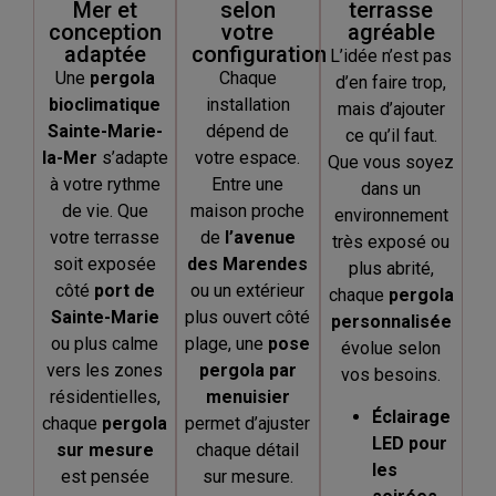
Mer et
selon
terrasse
conception
votre
agréable
adaptée
configuration
L’idée n’est pas
Une
pergola
Chaque
d’en faire trop,
bioclimatique
installation
mais d’ajouter
Sainte-Marie-
dépend de
ce qu’il faut.
la-Mer
s’adapte
votre espace.
Que vous soyez
à votre rythme
Entre une
dans un
de vie. Que
maison proche
environnement
votre terrasse
de
l’avenue
très exposé ou
soit exposée
des Marendes
plus abrité,
côté
port de
ou un extérieur
chaque
pergola
Sainte-Marie
plus ouvert côté
personnalisée
ou plus calme
plage, une
pose
évolue selon
vers les zones
pergola par
vos besoins.
résidentielles,
menuisier
Éclairage
chaque
pergola
permet d’ajuster
LED pour
sur mesure
chaque détail
les
est pensée
sur mesure.