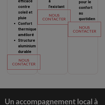
efficace
à
pour le
contre
l’existant
confort
soleil et
au
NOUS
pluie
CONTACTER
quotidien
Confort
NOUS
thermique
CONTACTER
amélioré
Structure
aluminium
durable
NOUS
CONTACTER
Un accompagnement local à