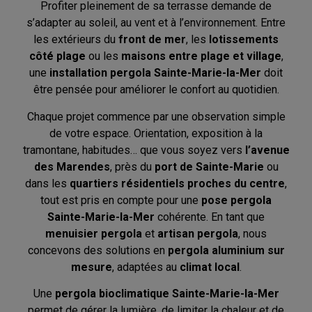
Profiter pleinement de sa terrasse demande de
s’adapter au soleil, au vent et à l’environnement. Entre
les extérieurs du
front de mer
, les
lotissements
côté plage
ou les
maisons entre plage et village
,
une
installation pergola Sainte-Marie-la-Mer
doit
être pensée pour améliorer le confort au quotidien.
Chaque projet commence par une observation simple
de votre espace. Orientation, exposition à la
tramontane, habitudes… que vous soyez vers
l’avenue
des Marendes
, près du
port de Sainte-Marie
ou
dans les
quartiers résidentiels proches du centre
,
tout est pris en compte pour une
pose pergola
Sainte-Marie-la-Mer
cohérente. En tant que
menuisier pergola
et
artisan pergola
, nous
concevons des solutions en
pergola aluminium sur
mesure
, adaptées au
climat local
.
Une
pergola bioclimatique Sainte-Marie-la-Mer
permet de gérer la lumière, de limiter la chaleur et de