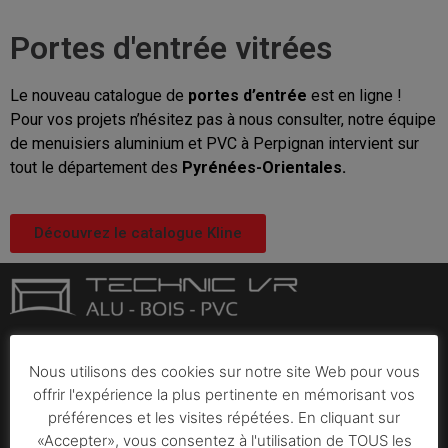
Portes d'entrée vitrées
Le nouveau catalogue de
portes d’entrée
est en ligne !
Pour vos projets n’hésitez pas à nous consulter, notre équipe
de menuisiers aluminium et PVC à Perpignan intervient sur
tout le département des
Pyrénées-Orientales.
Découvrez le catalogue Kline
TECHNIC VR votre artisan poseur menuiserie aluminium et
Nous utilisons des cookies sur notre site Web pour vous
PVC. Installée à Perpignan (66) depuis 2005, Technic VR est
offrir l'expérience la plus pertinente en mémorisant vos
une entreprise artisanale spécialiste des menuiseries
préférences et les visites répétées. En cliquant sur
aluminium, bois et PVC.
«Accepter», vous consentez à l'utilisation de TOUS les