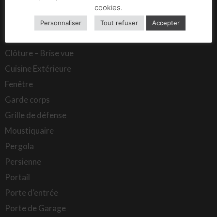
cookies.
Baie vitrée
Personnaliser
Tout refuser
Accepter
Carport
Clôture – Brise vue
Cuisine Extérieure
Fenêtre
Garde corps
Grille de défense
Moustiquaire
Pergola
Persienne
Portail
Porte d’entrée
Porte de Garage