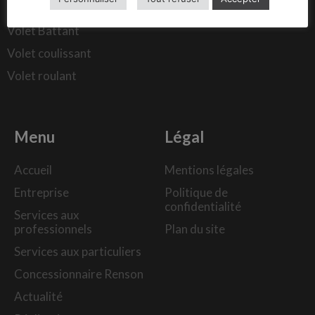
Verrière intérieure
Volet Battant
Volet coulissant
Volet roulant
Menu
Légal
Accueil
Mentions légales
Entreprise
Politique de
confidentialité
Services aux
professionnels
Plan du site
Services aux particuliers
Concessionnaire Renson
Actualité