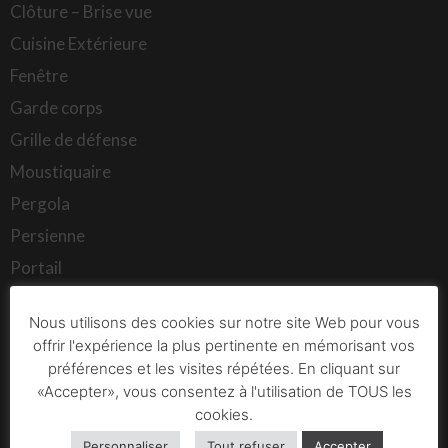
Clôture – Brise vue
Cuisine Extérieure
Fenêtre
Garde corps
Grille de défense
Moustiquaire
Pergola
Persienne
Portail
Porte d’entrée
Nous utilisons des cookies sur notre site Web pour vous
Porte de Garage
offrir l'expérience la plus pertinente en mémorisant vos
Store
préférences et les visites répétées. En cliquant sur
«Accepter», vous consentez à l'utilisation de TOUS les
Véranda
cookies.
Verrière de toît
Personnaliser
Tout refuser
Accepter