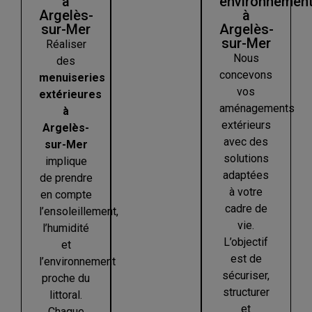
à
environnemen
Argelès-
à
sur-Mer
Argelès-
sur-Mer
Réaliser
Nous
des
concevons
menuiseries
vos
extérieures
aménagements
à
extérieurs
Argelès-
avec des
sur-Mer
solutions
implique
adaptées
de prendre
à votre
en compte
cadre de
l’ensoleillement,
vie.
l’humidité
L’objectif
et
est de
l’environnement
sécuriser,
proche du
structurer
littoral.
et
Chaque