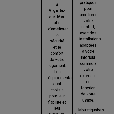
pratiques
à
pour
Argelès-
améliorer
sur-Mer
votre
afin
confort,
d’améliorer
avec des
la
installations
sécurité
adaptées
et le
à votre
confort
intérieur
de votre
comme à
logement.
votre
Les
extérieur,
équipements
en
sont
fonction
choisis
de votre
pour leur
usage.
fiabilité et
leur
Moustiquaires