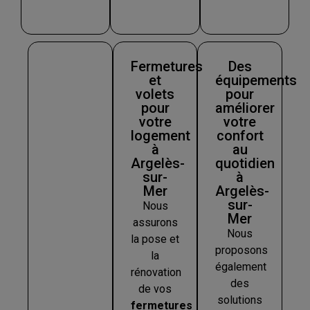
Fermetures
Des
et
équipements
volets
pour
pour
améliorer
votre
votre
logement
confort
à
au
Argelès-
quotidien
sur-
à
Mer
Argelès-
sur-
Nous
Mer
assurons
Nous
la pose et
proposons
la
également
rénovation
des
de vos
solutions
fermetures