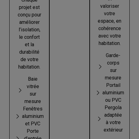
valoriser
projet est
votre
conçu pour
espace, en
améliorer
cohérence
l’isolation,
avec votre
le confort
habitation.
et la
durabilité
Garde-
de votre
corps
habitation.
sur
mesure
Baie
Portail
vitrée
aluminium
sur
ou PVC
mesure
Pergola
Fenêtres
adaptée
aluminium
à votre
et PVC
extérieur
Porte
d’entrée