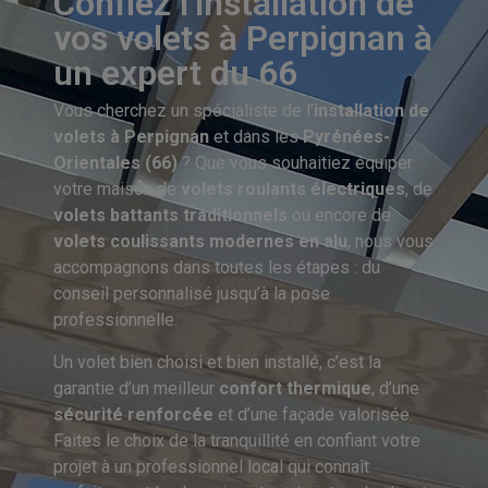
Confiez l’installation de
vos volets à Perpignan à
un expert du 66
Vous cherchez un spécialiste de l’
installation de
volets à Perpignan
et dans les
Pyrénées-
Orientales (66)
? Que vous souhaitiez équiper
votre maison de
volets roulants électriques
, de
volets battants traditionnels
ou encore de
volets coulissants modernes en alu
, nous vous
accompagnons dans toutes les étapes : du
conseil personnalisé jusqu’à la pose
professionnelle.
Un volet bien choisi et bien installé, c’est la
garantie d’un meilleur
confort thermique
, d’une
sécurité renforcée
et d’une façade valorisée.
Faites le choix de la tranquillité en confiant votre
projet à un professionnel local qui connaît