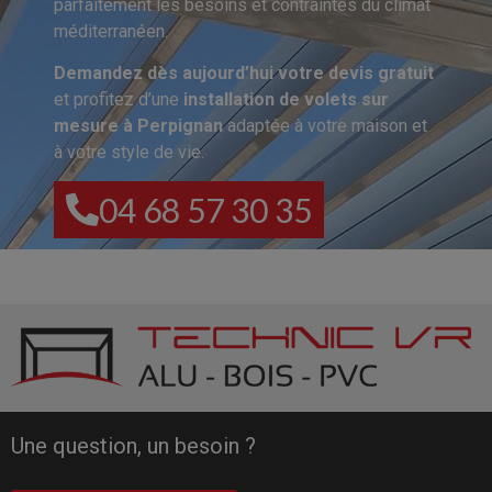
parfaitement les besoins et contraintes du climat
méditerranéen.
Demandez dès aujourd’hui votre devis gratuit
et profitez d’une
installation de volets sur
mesure à Perpignan
adaptée à votre maison et
à votre style de vie.
04 68 57 30 35
Une question, un besoin ?