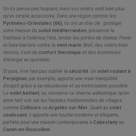
On n’y pense pas toujours, mais vos volets sont bien plus
qu’un simple accessoire. Dans une région comme les
Pyrénées-Orientales (66)
, ils ont un rôle clé : protéger
votre maison du
soleil méditerranéen
, préserver la
fraîcheur à l’intérieur l’été, limiter les pertes de chaleur l’hiver
et faire barrière contre le
vent marin
. Bref, des volets bien
choisis, c’est du
confort thermique
et des économies
d’énergie au quotidien.
Et puis, il ne faut pas oublier la
sécurité
. Un
volet roulant à
Perpignan
, par exemple, apporte une vraie tranquillité
d’esprit grâce à sa robustesse et sa motorisation possible.
Le
volet battant
, lui, conserve ce charme authentique qu’on
aime tant voir sur les façades traditionnelles de villages
comme
Collioure
ou
Argelès-sur-Mer
. Quant au
volet
coulissant
, il apporte une touche moderne et élégante,
parfaite pour une maison contemporaine à
Cabestany
ou
Canet-en-Roussillon
.