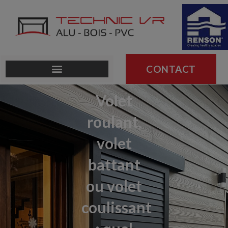
CONTACT
Volet
roulant,
volet
battant
ou volet
coulissant