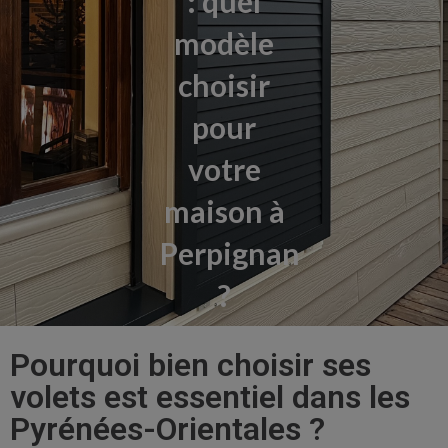
: quel
modèle
choisir
pour
votre
maison à
Perpignan
?
Pourquoi bien choisir ses
volets est essentiel dans les
Pyrénées-Orientales ?