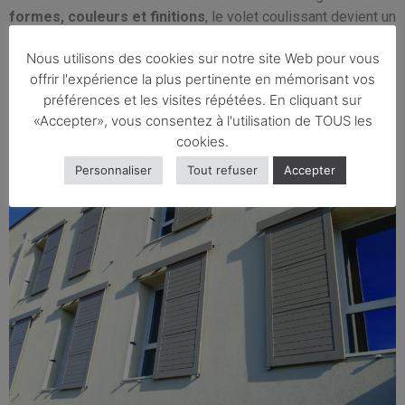
formes, couleurs et finitions
, le volet coulissant devient un
véritable élément de décoration extérieure.
Nous utilisons des cookies sur notre site Web pour vous
offrir l'expérience la plus pertinente en mémorisant vos
Obtenir un devis gratuit
préférences et les visites répétées. En cliquant sur
«Accepter», vous consentez à l'utilisation de TOUS les
cookies.
Personnaliser
Tout refuser
Accepter