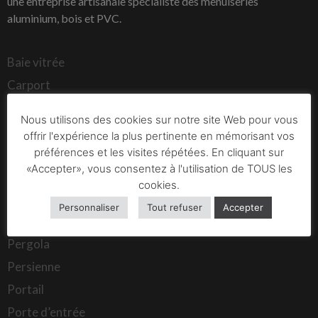
une entreprise artisanale spécialiste des menuiseries
aluminium, bois et PVC.
Baie vitrée
Carport
Clôture – Brise vue
Nous utilisons des cookies sur notre site Web pour vous
Cuisine Extérieure
offrir l'expérience la plus pertinente en mémorisant vos
préférences et les visites répétées. En cliquant sur
Fenêtre
«Accepter», vous consentez à l'utilisation de TOUS les
Garde corps
cookies.
Grille de défense
Personnaliser
Tout refuser
Accepter
Moustiquaire
Pergola
Persienne
Portail
Porte d’entrée